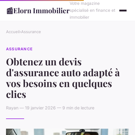
Votre magazine
📰
Elorn Immobilier
spécialisé en finance et
immobilier
Accueil
›
Assurance
ASSURANCE
Obtenez un devis
d'assurance auto adapté à
vos besoins en quelques
clics
Rayan — 19 janvier 2026 — 9 min de lecture