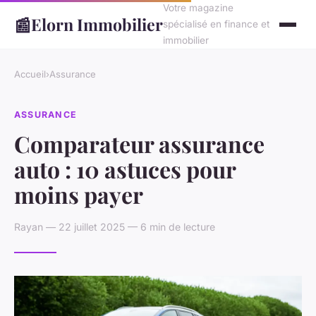
Votre magazine
📰
Elorn Immobilier
spécialisé en finance et
immobilier
Accueil
›
Assurance
ASSURANCE
Comparateur assurance
auto : 10 astuces pour
moins payer
Rayan — 22 juillet 2025 — 6 min de lecture