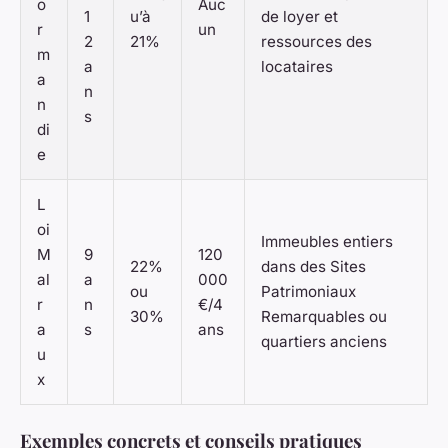
o
Auc
1
u’à
de loyer et
r
un
2
21%
ressources des
m
a
locataires
a
n
n
s
di
e
L
oi
Immeubles entiers
M
9
120
22%
dans des Sites
al
a
000
ou
Patrimoniaux
r
n
€/4
30%
Remarquables ou
a
s
ans
quartiers anciens
u
x
Exemples concrets et conseils pratiques