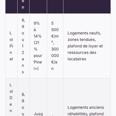
o
n
6,
9%
5
9
à
500
L
o
Logements neufs,
14%
€/m
oi
u
zones tendues,
(21
²,
Pi
1
plafond de loyer et
%
300
n
2
ressources des
pour
000
el
a
locataires
Pine
€/a
n
l+)
n
s
L
oi
6,
D
9
e
o
Logements anciens
n
u
Jusq
réhabilités, plafond