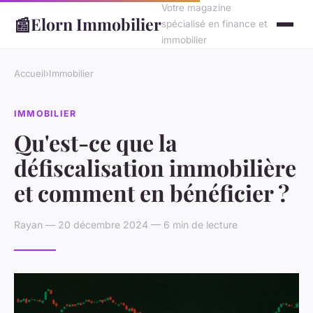
Votre magazine
📰
Elorn Immobilier
spécialisé en finance et
immobilier
Accueil
›
Immobilier
IMMOBILIER
Qu'est-ce que la
défiscalisation immobilière
et comment en bénéficier ?
Rayan — 20 décembre 2024 — 6 min de lecture