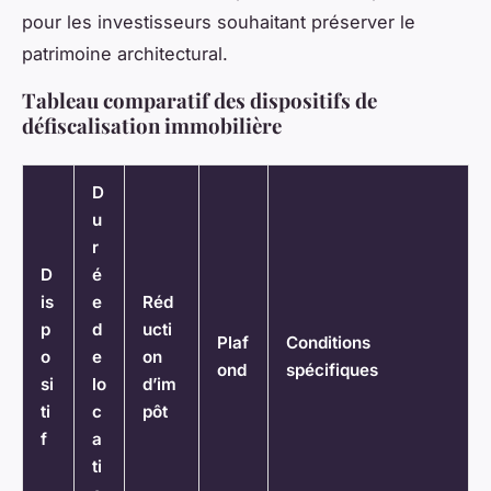
pour les investisseurs souhaitant préserver le
patrimoine architectural.
Tableau comparatif des dispositifs de
défiscalisation immobilière
D
u
r
D
é
is
e
Réd
p
d
ucti
Plaf
Conditions
o
e
on
ond
spécifiques
si
lo
d’im
ti
c
pôt
f
a
ti