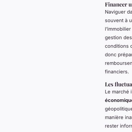
Financer u
Naviguer da
souvent à 
l’immobilier
gestion des
conditions d
donc prépar
rembourseme
financiers.
Les fluctu
Le marché i
économiqu
géopolitiqu
manière ina
rester info