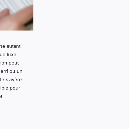
ine autant
 de luxe
sion peut
erri ou un
ste s’avère
ible pour
et