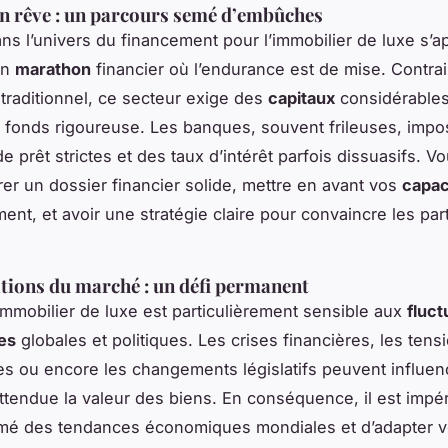
n rêve : un parcours semé d’embûches
ns l’univers du financement pour l’immobilier de luxe s’a
un
marathon
financier où l’endurance est de mise. Contra
 traditionnel, ce secteur exige des
capitaux
considérables
 fonds rigoureuse. Les banques, souvent frileuses, impo
e prêt strictes et des taux d’intérêt parfois dissuasifs. V
er un dossier financier solide, mettre en avant vos
capac
nt, et avoir une stratégie claire pour convaincre les par
ations du marché : un défi permanent
mmobilier de luxe est particulièrement sensible aux
fluct
es
globales et politiques. Les crises financières, les tens
es ou encore les changements législatifs peuvent influen
ttendue la valeur des biens. En conséquence, il est impér
rmé des tendances économiques mondiales et d’adapter 