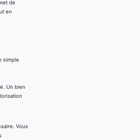
met de
ut en
n simple
s
té. Un bien
orisation
saire. Vous
s