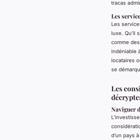
tracas admin
Les servic
Les services
luxe. Qu’il 
comme des 
indéniable 
locataires 
se démarqu
Les consi
décrypte
Naviguer d
L’investiss
considérat
d’un pays à 