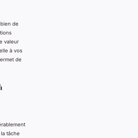
 bien de
tions
e valeur
elle à vos
permet de
à
dérablement
 la tâche