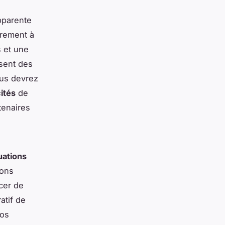
pparente
irement à
 et une
sent des
ous devrez
ités
de
tenaires
uations
ions
cer de
atif de
vos