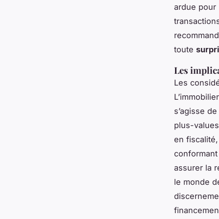
ardue pour 
transactions
recommandé d
toute
surpr
Les implic
Les considé
L’immobilie
s’agisse de
plus-values
en fiscalit
conformant 
assurer la r
le monde de
discernemen
financement