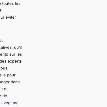
 toutes les
t
ur éviter
e.
atives, qu’il
ents sur les
 des experts
vous
elle pour
longer dans
iert
e de
, avec une