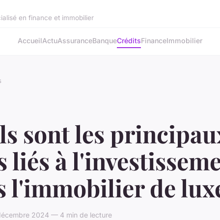
alisé en finance et immobilier
Accueil
Actu
Assurance
Banque
Crédits
Finance
Immobilier
s
s sont les principau
s liés à l'investissem
 l'immobilier de lux
écembre 2024 — 4 min de lecture