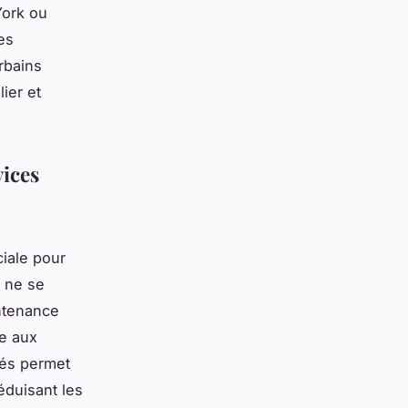
York ou
es
urbains
ier et
vices
iale pour
n ne se
intenance
re aux
és permet
éduisant les