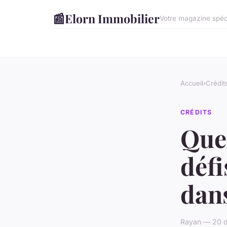
📰
Elorn Immobilier
Votre magazine spéci
Accueil
›
Crédit
CRÉDITS
Quel
défi
dans
Rayan — 20 d