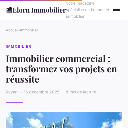
Votre magazine
📰
Elorn Immobilier
spécialisé en finance et
immobilier
Accueil
›
Immobilier
IMMOBILIER
Immobilier commercial :
transformez vos projets en
réussite
Rayan — 16 décembre 2025 — 8 min de lecture