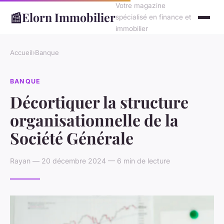
Votre magazine
📰
Elorn Immobilier
spécialisé en finance et
immobilier
Accueil
›
Banque
BANQUE
Décortiquer la structure
organisationnelle de la
Société Générale
Rayan — 20 décembre 2024 — 6 min de lecture